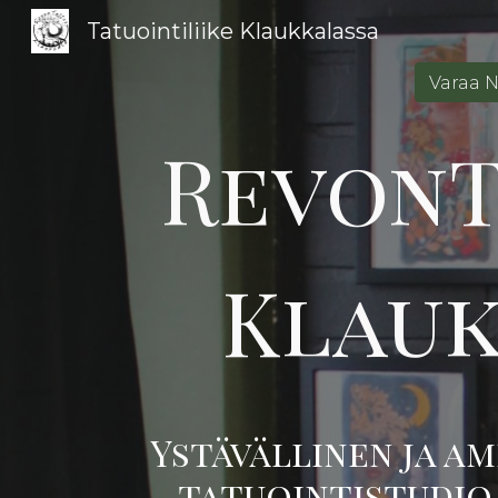
Tatuointiliike Klaukkalassa
Sk
Varaa N
Revon
Klau
Ystävällinen ja a
tatuointistudio