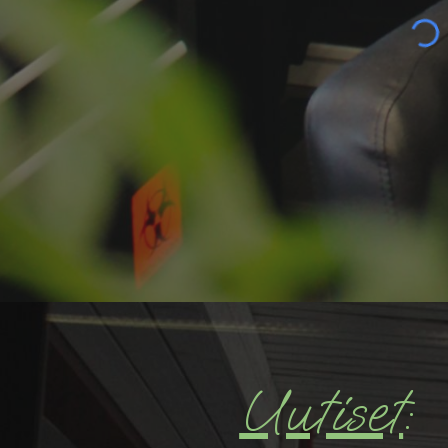
Uutiset
: