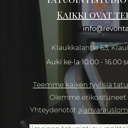
Kaikki ovat te
info@revont
K
laukkalantie 63
, Klau
Auki ke-
la
10.00 - 16.00
Teemme kaiken tyylisiä tatu
Olemme erikoistunee
Yhteydenotot
ajanvar
au
slom