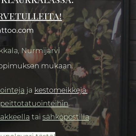
rvetulleita!
attoo.com
kkala, Nurmijärvi
 sopimuksen mukaan.
ointeja
ja
kestomeikkejä.
t
peittotatuointeihin
.
akkeella
tai
sähköpostilla
.