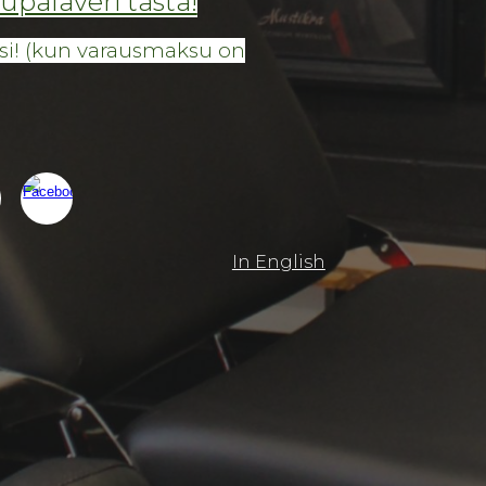
upalaveri tästä!
si! (kun varausmaksu on
In English