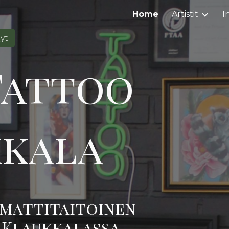
Home
Artistit
I
ip to main content
Skip to navigat
yt
Tattoo
kkala
mmattitaitoinen
 Klaukkala
ssa
.